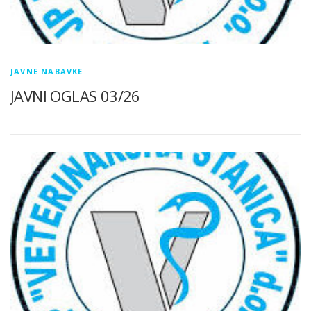
JAVNE NABAVKE
JAVNI OGLAS 03/26